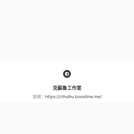
克蘇魯工作室
官網：
https://cthulhu.boostime.me/
服務信箱：
cthlhustudio43@gmail.com
地址：
台北市內湖區東湖路43巷16號 B1
服務條款
|
隱私權政策